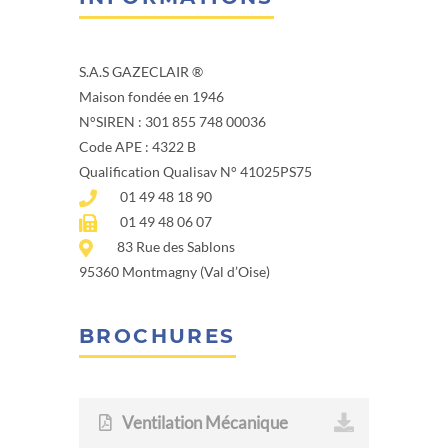
S.A.S GAZECLAIR ®
Maison fondée en 1946
N°SIREN : 301 855 748 00036
Code APE : 4322 B
Qualification Qualisav N° 41025PS75
01 49 48 18 90
01 49 48 06 07
83 Rue des Sablons
95360 Montmagny (Val d’Oise)
BROCHURES
Ventilation Mécanique