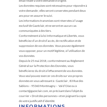
email relatif à votre demande d’origine.
Les données requises sont nécessaires pour répondre à
votre demande ; elles seront conservées pendant deux
ans pour en assurer le suivi.
Les informations transmises sont réservées à l’usage
exclusif de Gazéclair, et ne seront en aucun cas
communiquées à des tiers.
Conformément à la loi Informatique et Libertés, vous
bénéficiez d’un droit d’accès, de rectification et de
suppression de vos données. Vous pouvez également
vous opposer, pour un motif légitime, à l’utilisation de
vos données.
Depuis le 25 mai 2018, conformément au Règlement
Général sur la Protection des Données, vous
bénéficierez du droit à l’effacement de vos données.
Vous seul pouvez exercer ces droits sur vos propres
données en vous adressant à : Gazéclair , 83 Rue des
Sablons – 95360 Montmagny – Val d’Oise ou à
contact@gazeclair.com, en précisant dans l’objet du
courrier « Droit des personnes » et en joignant la copie
de votre justificatif d’identité.
INFORMATIONS