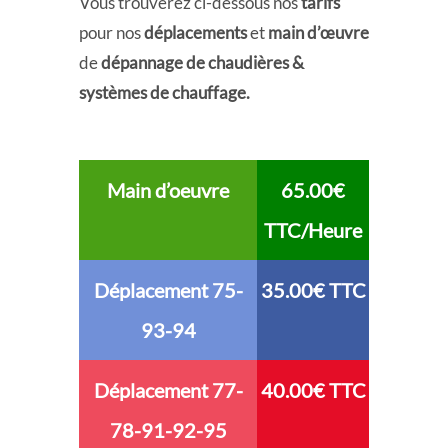
Vous trouverez ci-dessous nos
tarifs
pour nos
déplacements
et
main d’œuvre
de
dépannage de chaudières &
systèmes de chauffage.
Main d’oeuvre
65.00€
TTC/Heure
Déplacement 75-
35.00€ TTC
93-94
Déplacement 77-
40.00€ TTC
78-91-92-95