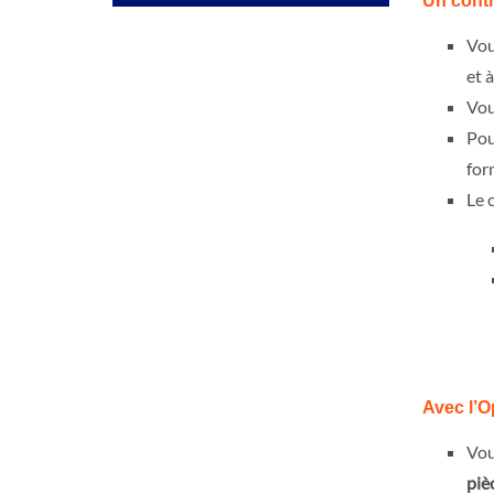
Un contr
Vou
et 
Vou
Pou
for
Le 
Avec l’O
Vou
piè