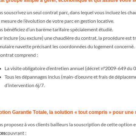
at groupé simple à gérer, économique et qui assure votre sé
s souscrivez un seul contrat parc, dans lequel vous incluez les cha
à mesure de l’évolution de votre parc en gestion locative.
s bénéficiez d’un barème tarifaire spécialement étudié.
r inclure (ou exclure) une chaudière du contrat, la procédure est tr
mulaire navette précisant les coordonnées du logement concerné.
contrat comprend :
La visite obligatoire d’entretien annuel (décret n°2009-649 du
Tous les dépannages inclus (main-d’oeuvre et frais de déplaceme
d’intervention 6j/7.
ption Garantie Totale, la solution « tout compris » pour une 
s proposez à vos clients bailleurs la souscription de cette option 
ces
couvrant :