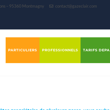
blons – 95360 Montmagny
contact@gazeclair.com
PARTICULIERS
PROFESSIONNELS
TARIFS DEP