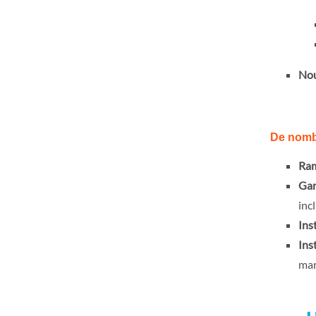
Nou
De nombr
Ram
Gar
incl
Ins
Ins
mar