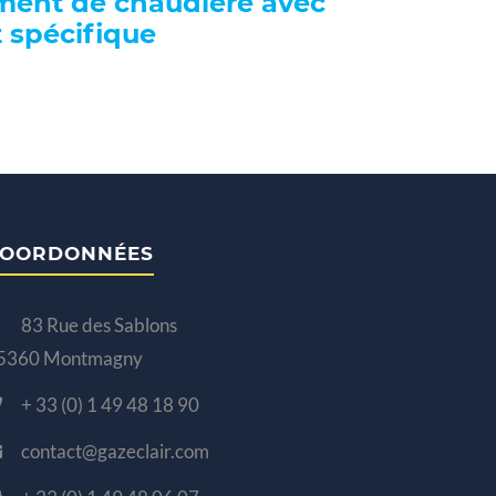
ment de chaudière avec
 spécifique
OORDONNÉES
83 Rue des Sablons
5360 Montmagny
+ 33 (0) 1 49 48 18 90
contact@gazeclair.com