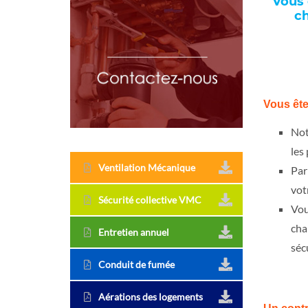
Vous 
ch
Vous ête
Not
les
Ventilation Mécanique
Par
vot
Sécurité collective VMC
Vou
cha
Entretien annuel
séc
Conduit de fumée
Aérations des logements