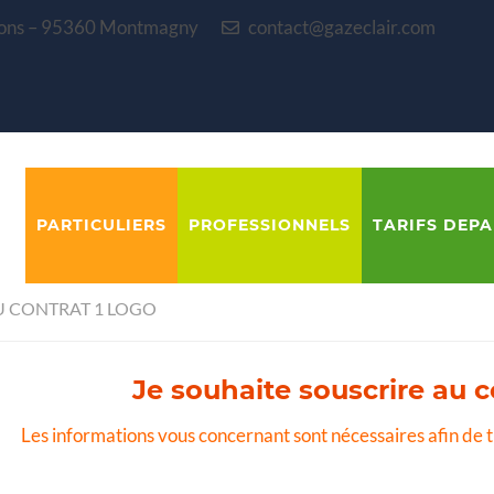
blons – 95360 Montmagny
contact@gazeclair.com
PARTICULIERS
PROFESSIONNELS
TARIFS DEP
U CONTRAT 1 LOGO
Je souhaite souscrire au c
Les informations vous concernant sont nécessaires afin de