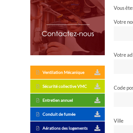
Vous êtes
Votre no
Votre ad
Ventilation Mécanique
Sécurité collective VMC
Code pos
Entretien annuel
Conduit de fumée
Ville
Aérations des logements