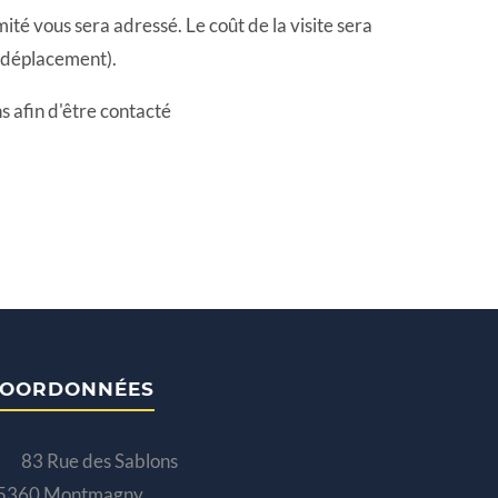
té vous sera adressé. Le coût de la visite sera
it déplacement).
s afin d'être contacté
OORDONNÉES
83 Rue des Sablons
5360 Montmagny