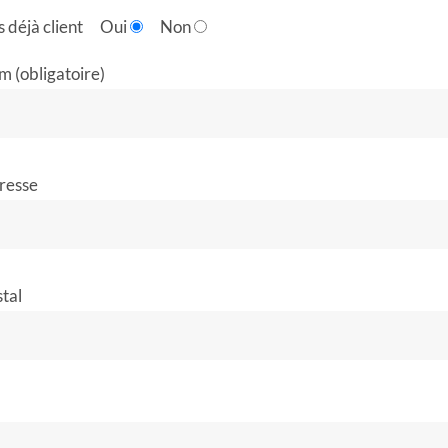
 déjà client
Oui
Non
m (obligatoire)
resse
tal