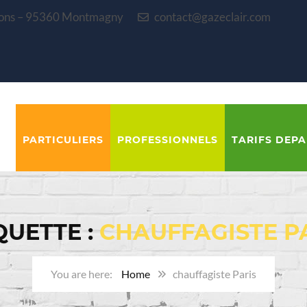
blons – 95360 Montmagny
contact@gazeclair.com
PARTICULIERS
PROFESSIONNELS
TARIFS DEP
QUETTE :
CHAUFFAGISTE P
Home
chauffagiste Paris