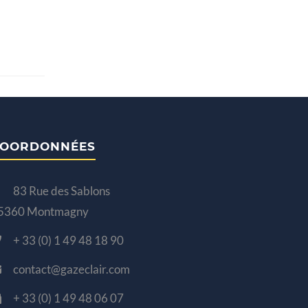
OORDONNÉES
83 Rue des Sablons
5360 Montmagny
+ 33 (0) 1 49 48 18 90
contact@gazeclair.com
+ 33 (0) 1 49 48 06 07