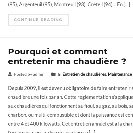
(95), Argenteuil (95), Montreuil (93), Créteil (94)… En […]
CONTINUE READING
Pourquoi et comment
entretenir ma chaudière ?
Posted by admin
In
Entretien de chaudières
,
Maintenance
Depuis 2009, il est devenu obligatoire de faire entretenir 
chaudière une fois par an. Cette réglementation s’appliqu
aux chaudières qui fonctionnent au fioul, au gaz, au bois, a
charbon, ou multi-combustible et dont la puissance est co
entre 4 et 400 kilowatts. Cet entretien annuel est à la cha
l’occupant, c’est-à-dire du locataire si […]