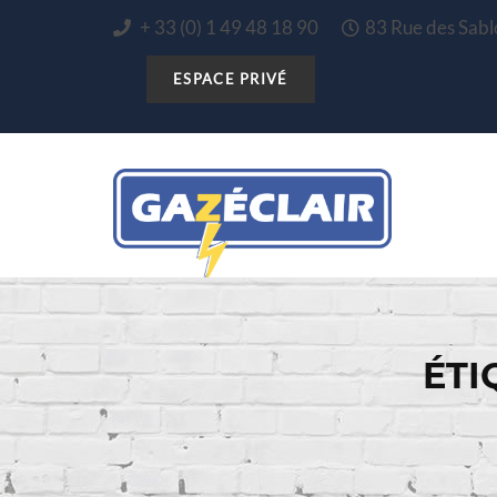
+ 33 (0) 1 49 48 18 90
83 Rue des Sa
ÉTI