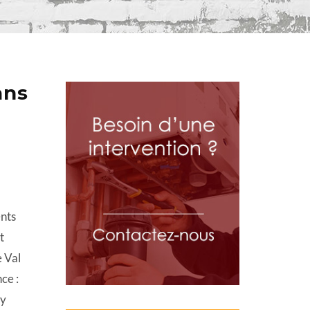
ans
ents
t
e Val
ce :
gy