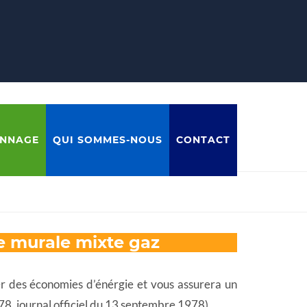
ANNAGE
QUI SOMMES-NOUS
CONTACT
re murale mixte gaz
iser des économies d’énérgie et vous assurera un
978, journal officiel du 13 septembre 1978)