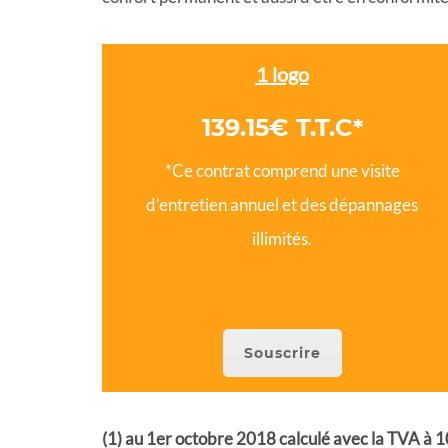
1 logo
139.15€ T.T.C*
*Ce contrat comprend une visite
d’entretien annuel et des dépannages
illimités.
Souscrire
(1) au 1er octobre 2018 calculé avec la TVA à 