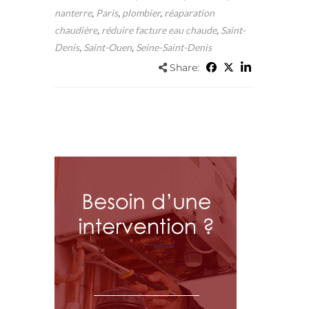
nanterre
,
Paris
,
plombier
,
réaparation
chaudière
,
réduire facture eau chaude
,
Saint-
Denis
,
Saint-Ouen
,
Seine-Saint-Denis
Share: